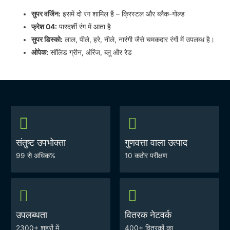
सुपर वर्जिन:
इसमें दो रंग शामिल हैं – क्रिस्टल और ब्लैक-गोल्ड
फ्रेश 04:
पारदर्शी रंग में आता है
सुपर डिस्को:
लाल, पीले, हरे, नीले, नारंगी जैसे चमकदार रंगों में उपलब्ध है।
ओपेक:
सॉलिड ग्रीन, ऑरेंज, ब्लू और रेड
संतुष्ट उपभोक्ता
गुणवत्ता वाला उत्पाद
99 से अधिक%
10 कठोर परीक्षण
उपलब्धता
वितरक नेटवर्क
2300+ शहरों में
400+ वितरकों का